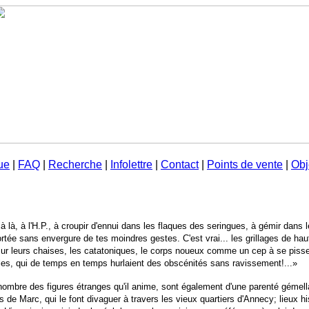
ue
|
FAQ
|
Recherche
|
Infolettre
|
Contact
|
Points de vente
|
Obj
jà là, à l'H.P., à croupir d'ennui dans les flaques des seringues, à gémir dans 
portée sans envergure de tes moindres gestes. C'est vrai... les grillages de ha
 leurs chaises, les catatoniques, le corps noueux comme un cep à se pisser 
éniles, qui de temps en temps hurlaient des obscénités sans ravissement!...»
nombre des figures étranges qu'il anime, sont également d'une parenté gémel
 de Marc, qui le font divaguer à travers les vieux quartiers d'Annecy; lieux h