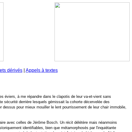
ets dérivés
|
Appels à textes
les éviers, à me répandre dans le clapotis de leur va-et-vient sans
ute sécurité derrière lesquels gémissait la cohorte décervelée des
dessus pour mieux mouiller le lent pourrissement de leur chair immobile,
laire avec celles de Jérôme Bosch. Un récit délétère mais néanmoins
istoriquement identifiables, bien que métamorphosés par l'inquiétante