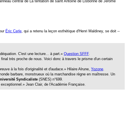
du panneau central de La tentation de saint Antoine de Lisbonne de Jérôme
pour
Éric Cerle
, qui a retenu la leçon esthétique d'Henri Maldiney, se doit --
adéquation. C'est une lecture... à part.»
Question SFFF
.
inal très proche de nous. Voici donc à travers le prisme d'un certain
reuve à la fois d'originalité et d'audace.» Hilaire Alrune,
Yozone
.
ce monde barbare, monstrueux où la marchandise règne en maîtresse. Un
niversité Syndicaliste
(SNES)
n°699.
t exceptionnel.» Jean Clair, de l'Académie Française.