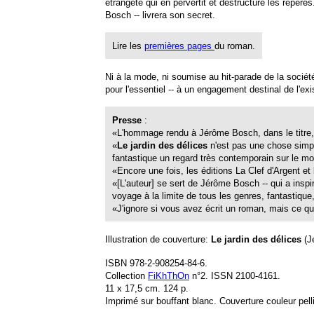
étrangeté qui en pervertit et déstructure les repère
Bosch -- livrera son secret.
Lire les
premières pages
du roman.
Ni à la mode, ni soumise au hit-parade de la sociét
pour l'essentiel -- à un engagement destinal de l'ex
Presse
:
«L'hommage rendu à Jérôme Bosch, dans le titre, l'i
«
Le jardin des délices
n'est pas une chose simple
fantastique un regard très contemporain sur le 
«Encore une fois, les éditions La Clef d'Argent et l
«[L'auteur] se sert de Jérôme Bosch -- qui a ins
voyage à la limite de tous les genres, fantastiqu
«J'ignore si vous avez écrit un roman, mais ce que
Illustration de couverture:
Le jardin des délices
(J
ISBN 978-2-908254-84-6.
Collection
FiKhThOn
n°2. ISSN 2100-4161.
11 x 17,5 cm. 124 p.
Imprimé sur bouffant blanc. Couverture couleur pell