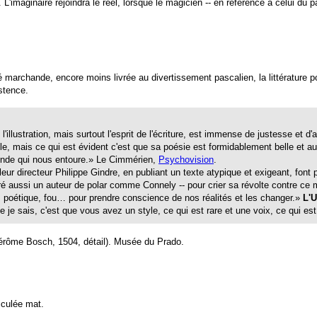
s. L'imaginaire rejoindra le réel, lorsque le magicien -- en référence à celui 
é marchande, encore moins livrée au divertissement pascalien, la littérature 
istence.
llustration, mais surtout l'esprit de l'écriture, est immense de justesse et d'
, mais ce qui est évident c'est que sa poésie est formidablement belle et au f
monde qui nous entoure.» Le Cimmérien,
Psychovision
.
eur directeur Philippe Gindre, en publiant un texte atypique et exigeant, font p
piré aussi un auteur de polar comme Connely -- pour crier sa révolte contre 
e, poétique, fou… pour prendre conscience de nos réalités et les changer.»
L'U
 je sais, c'est que vous avez un style, ce qui est rare et une voix, ce qui es
érôme Bosch, 1504, détail). Musée du Prado.
iculée mat.