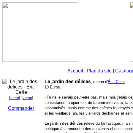
Accueil
|
Plan du site
|
Catalog
Le jardin des délices
, roman d'
Éric Cerle
.
10 Euros.
«Tu ne le savais peut-être pas, mais moi, j'étais dé
[
recto
] [
verso
]
consistance, à épier lors de ta première visite, la 
Commander
lobotomisés, assis comme des chênes foudroyés sur
et les vieillards, ah, les vieillards décharnés et s
Le jardin des délices
relève du fantastique, mais 
poétique à la rencontre des souvenirs obsessionnels